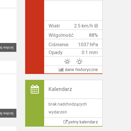
Wiatr
2.5 km/h
Wilgotność
88%
Ciśnienie
1037 hPa
aj więcej
Opady
0.1 mm
dane historyczne
Kalendarz
brak nadchodzących
wydarzeń
aj więcej
pełny kalendarz