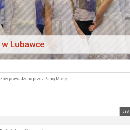
e w Lubawce
ków prowadzone przez Panią Martę.
czyt