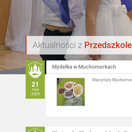
`
Aktualności z
Przedszkol
Mydełka w Muchomorkach
Warsztaty Muchomor
21
maja
2025