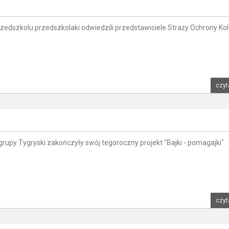
edszkolu przedszkolaki odwiedzili przedstawiciele Straży Ochrony Kol
czyt
grupy Tygryski zakończyły swój tegoroczny projekt "Bajki - pomagajki".
czyt