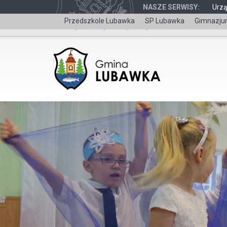
NASZE SERWISY:
Urz
Przedszkole Lubawka
SP Lubawka
Gimnazju
Wersja dla niepełnosprawnych