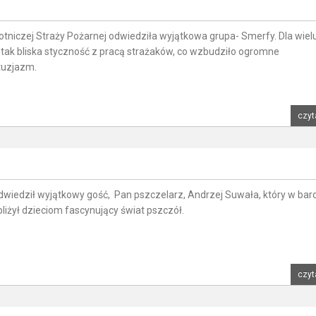
otniczej Straży Pożarnej odwiedziła wyjątkowa grupa- Smerfy. Dla wiel
a tak bliska styczność z pracą strażaków, co wzbudziło ogromne
tuzjazm.
czyt
wiedził wyjątkowy gość, Pan pszczelarz, Andrzej Suwała, który w bar
liżył dzieciom fascynujący świat pszczół.
czyt