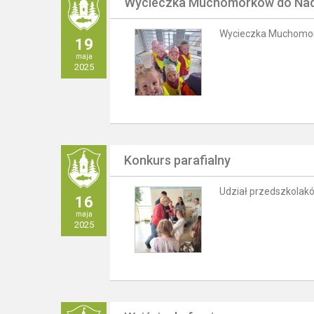
Wycieczka Muchomorków do Nad
Wycieczka Muchomor
19
maja
2025
Konkurs parafialny
Udział przedszkolak
16
maja
2025