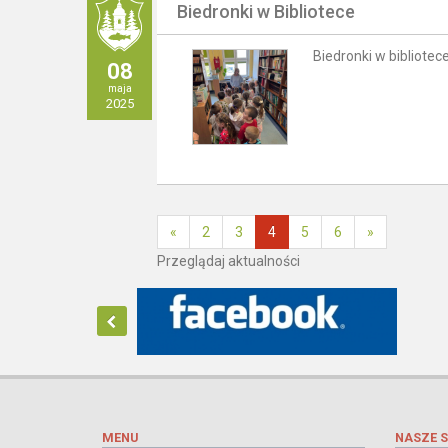
Biedronki w Bibliotece
Biedronki w bibliotec
08
maja
2025
«
2
3
4
5
6
»
Przeglądaj aktualności
MENU
NASZE S