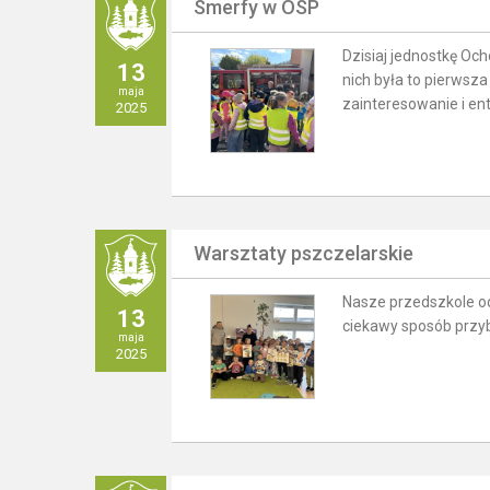
Smerfy w OSP
Dzisiaj jednostkę Och
13
nich była to pierwsz
maja
zainteresowanie i en
2025
Warsztaty pszczelarskie
Nasze przedszkole od
13
ciekawy sposób przyb
maja
2025