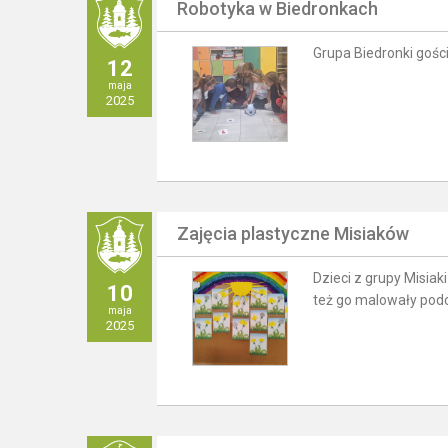
Robotyka w Biedronkach
Grupa Biedronki gości
12
maja
2025
Zajęcia plastyczne Misiaków
Dzieci z grupy Misia
10
też go malowały podc
maja
2025