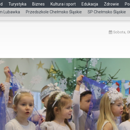
ąd
Turystyka
Biznes
Kultura i sport
Edukacja
Zdrowie
Po
m Lubawka
Przedszkole Chełmsko Śląskie
SP Chełmsko Śląskie
Sobota, 08